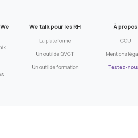
 We
We talk pour les RH
À propos
La plateforme
CGU
alk
Un outil de QVCT
Mentions léga
Un outil de formation
Testez-nous
es