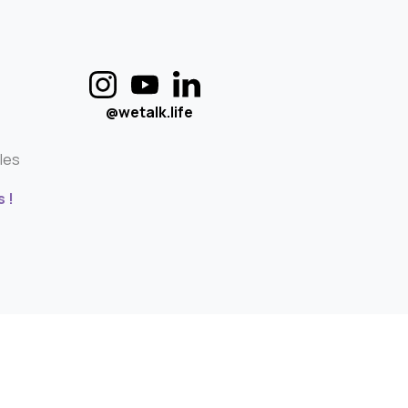
@wetalk.life
les
 !