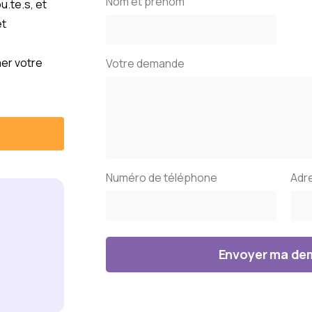
Nom et prénom
u.te.s, et
et
er votre
Votre demande
Numéro de téléphone
Adr