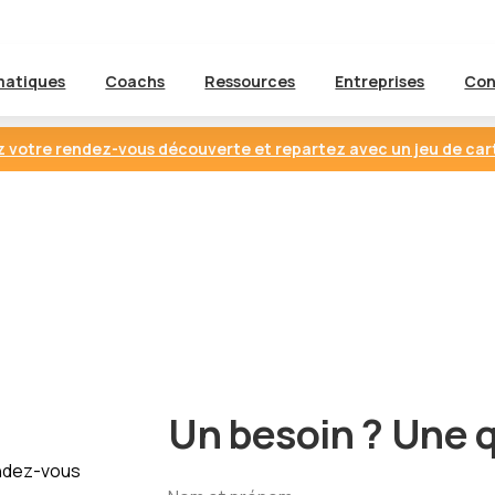
atiques
Coachs
Ressources
Entreprises
Con
 votre rendez-vous découverte et repartez avec un jeu de car
Un besoin ? Une 
endez-vous