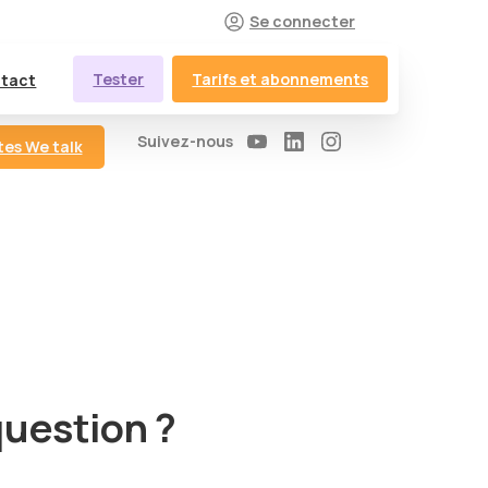
Se connecter
Tester
Tarifs et abonnements
tact
Suivez-nous
tes We talk
question ?