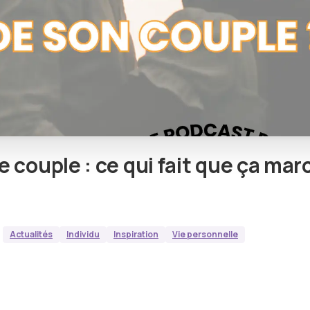
e
couple
:
ce
qui
fait
que
ça
mar
Actualités
Individu
Inspiration
Vie personnelle