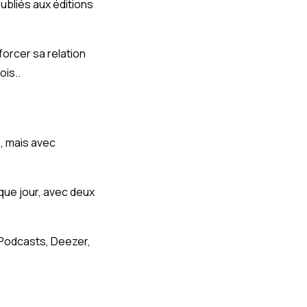
publiés aux éditions
forcer sa relation
ois..
n, mais avec
aque jour, avec deux
 Podcasts, Deezer,