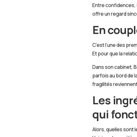
Entre confidences, 
offre un regard sincè
En couple
C’est l’une des pre
Et pour que la relat
Dans son cabinet, 
parfois au bord de l
fragilités reviennen
Les ingr
qui fonc
Alors, quelles sont 