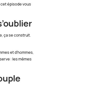
, cet épisode vous
s’oublier
, ça se construit.
femmes et d’hommes,
observe : les mêmes
couple