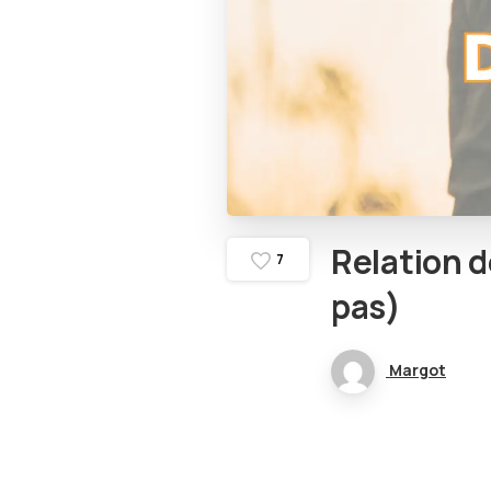
Relation
d
7
pas)
Margot