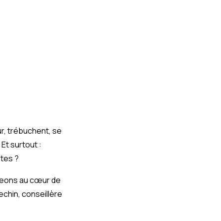
r, trébuchent, se
 Et surtout :
êtes ?
eons au cœur de
chin, conseillère