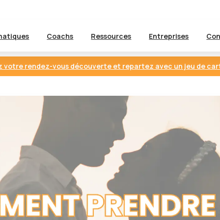
atiques
Coachs
Ressources
Entreprises
Con
 votre rendez-vous découverte et repartez avec un jeu de car